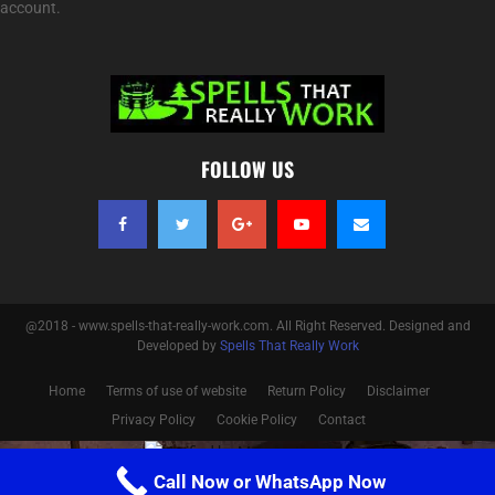
account.
FOLLOW US
@2018 - www.spells-that-really-work.com. All Right Reserved. Designed and
Developed by
Spells That Really Work
Home
Terms of use of website
Return Policy
Disclaimer
Privacy Policy
Cookie Policy
Contact
Optimized by Seraphinite Accelerator
Call Now or WhatsApp Now