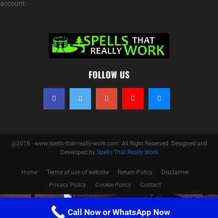
account.
FOLLOW US
@2018 - www.spells-that-really-work.com. All Right Reserved. Designed and
Developed by
Spells That Really Work
Home
Terms of use of website
Return Policy
Disclaimer
Privacy Policy
Cookie Policy
Contact
Optimized by Seraphinite Accelerator
Call Now or WhatsApp Now