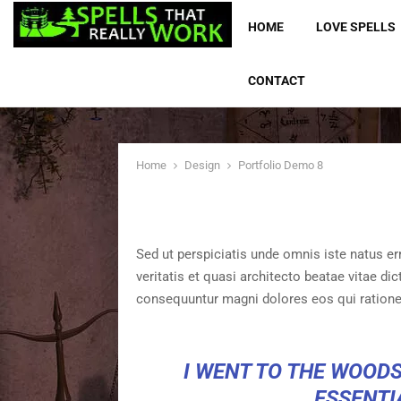
HOME
LOVE SPELLS
CONTACT
Home
Design
Portfolio Demo 8
Sed ut perspiciatis unde omnis iste natus e
veritatis et quasi architecto beatae vitae d
consequuntur magni dolores eos qui ratione
I WENT TO THE WOODS
ESSENTIA