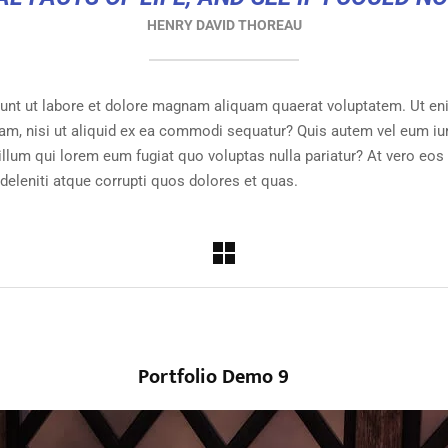
HENRY DAVID THOREAU
nt ut labore et dolore magnam aliquam quaerat voluptatem. Ut en
am, nisi ut aliquid ex ea commodi sequatur? Quis autem vel eum iure
illum qui lorem eum fugiat quo voluptas nulla pariatur? At vero eo
deleniti atque corrupti quos dolores et quas.
Portfolio Demo 9
Photography