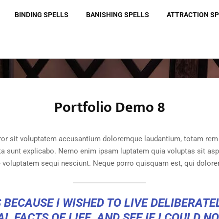
BINDING SPELLS
BANISHING SPELLS
ATTRACTION S
Portfolio Demo 8
rror sit voluptatem accusantium doloremque laudantium, totam rem 
icta sunt explicabo. Nemo enim ipsam luptatem quia voluptas sit aspe
 voluptatem sequi nesciunt. Neque porro quisquam est, qui dolore
 BECAUSE I WISHED TO LIVE DELIBERATEL
L FACTS OF LIFE, AND SEE IF I COULD N