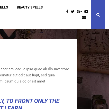
PELLS
BEAUTY SPELLS
aperiam, eaque ipsa quae ab illo inventore
rnatur aut odit aut fugit, sed quia
m ipsum quia dolor sit amet
Y, TO FRONT ONLY THE
OT LEARN.